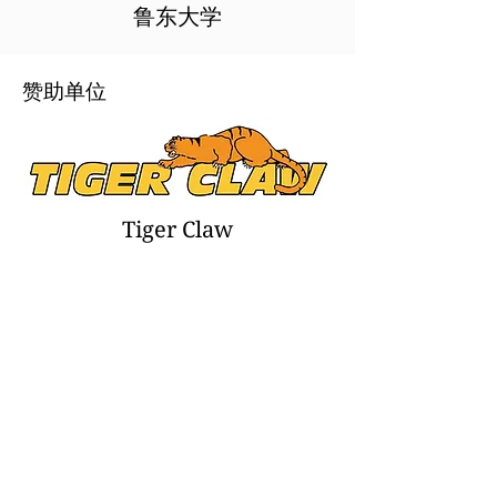
鲁东大学
赞助单位
Tiger Claw
From the beginning, Tiger Claw
has been dedicated to providing
products that meet the
necessities of all martial arts
practitioners. This commitment
entails creating a balance
between the needs of the
traditional practitioner and the
ever-changing demands of the
modern martial artist. Tiger Claw is